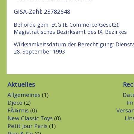
GISA-Zahl: 23782648
Behörde gem. ECG (E-Commerce-Gesetz):
Magistratisches Bezirksamt des IX. Bezirkes
Wirksamkeitsdatum der Berechtigung: Dienst
28. September 1993
Aktuelles
Rec
Allgemeines
(1)
Dat
Djeco
(2)
Im
FÃ¼rnis
(0)
Versa
New Classic Toys
(0)
Un
Petit Jour Paris
(1)
Play & Go
(0)