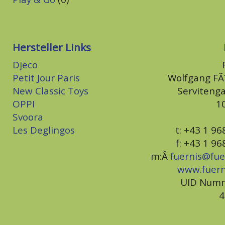
Hersteller Links
Djeco
Petit Jour Paris
Wolfgang F
New Classic Toys
Serviteng
OPPI
1
Svoora
Les Deglingos
t: +43 1 9
f: +43 1 9
m:Â
fuernis@fue
www.fuer
UID Numm
4