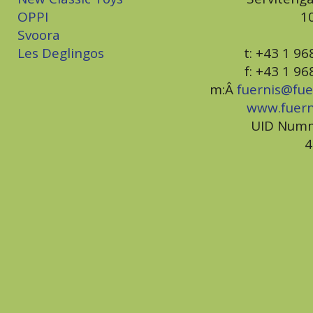
OPPI
1
Svoora
Les Deglingos
t: +43 1 9
f: +43 1 9
m:Â
fuernis@fue
www.fuer
UID Numm
4