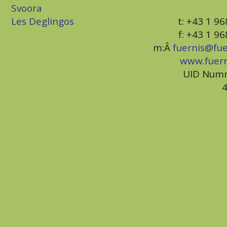
Svoora
Les Deglingos
t: +43 1 9
f: +43 1 9
m:Â
fuernis@fu
www.fuer
UID Num