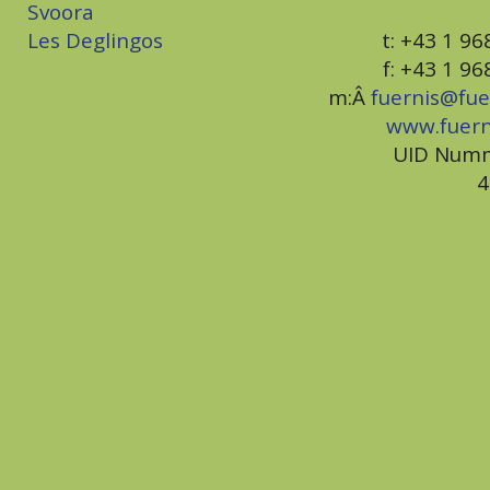
Svoora
Les Deglingos
t: +43 1 9
f: +43 1 9
m:Â
fuernis@fue
www.fuer
UID Numm
4