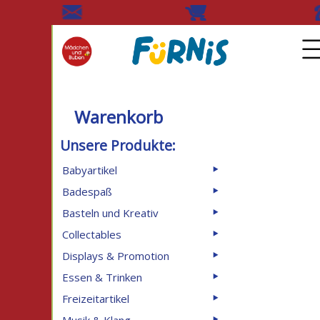
Warenkorb
Unsere Produkte:
Babyartikel
⯈
Badespaß
⯈
Basteln und Kreativ
⯈
Collectables
⯈
Displays & Promotion
⯈
Essen & Trinken
⯈
Freizeitartikel
⯈
⯈