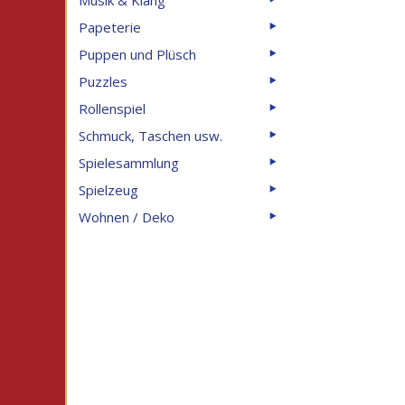
Musik & Klang
Papeterie
⯈
Puppen und Plüsch
⯈
Puzzles
⯈
Rollenspiel
⯈
Schmuck, Taschen usw.
⯈
Spielesammlung
⯈
Spielzeug
⯈
Wohnen / Deko
⯈