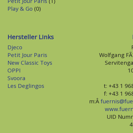
Petit Jour Paris
(1)
Play & Go
(0)
Hersteller Links
Djeco
Petit Jour Paris
Wolfgang F
New Classic Toys
Serviteng
OPPI
1
Svoora
Les Deglingos
t: +43 1 9
f: +43 1 9
m:Â
fuernis@fue
www.fuer
UID Numm
4