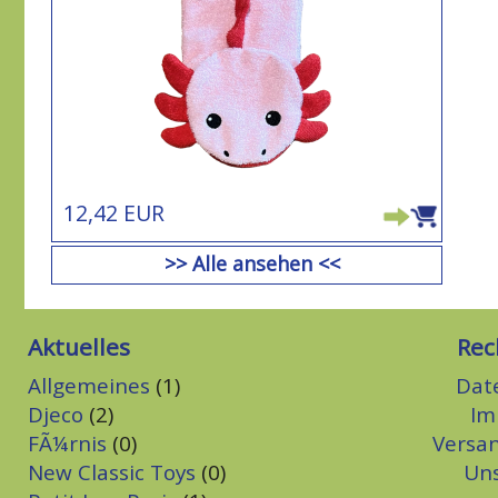
12,42 EUR
>> Alle ansehen <<
Aktuelles
Rec
Allgemeines
(1)
Dat
Djeco
(2)
Im
FÃ¼rnis
(0)
Versa
New Classic Toys
(0)
Un